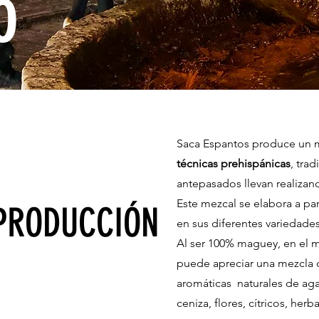
o
Saca Espantos produce un me
técnicas prehispánicas
, tra
antepasados llevan realiza
Este mezcal se elabora a pa
 PRODUCCIÓN
en sus diferentes variedades
Al ser 100% maguey, en el m
puede apreciar una mezcla 
aromáticas naturales de aga
ceniza, flores, cítricos, herba