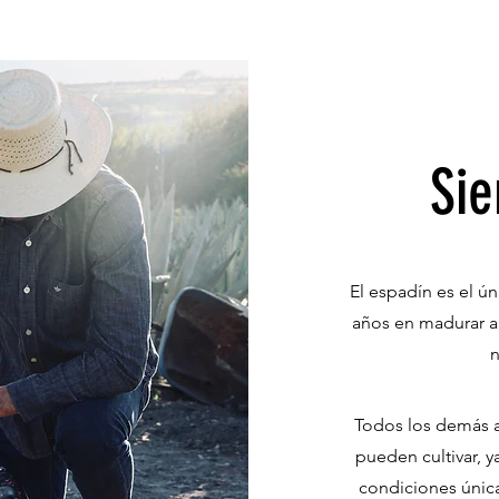
Sie
El espadín es el ú
años en madurar an
n
Todos los demás ag
pueden cultivar, y
condiciones única